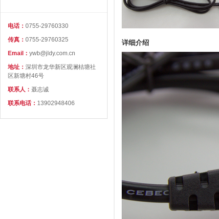
电话：
0755-29760330
传真：
0755-29760325
详细介绍
Email：
ywb@jldy.com.cn
地址：
深圳市龙华新区观澜桔塘社
区新塘村46号
联系人：
聂志诚
联系电话：
13902948406