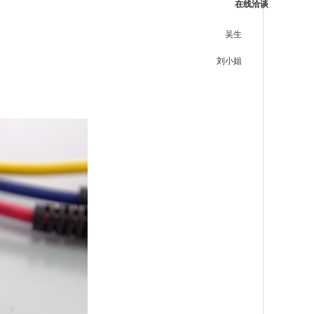
在线洽谈
吴生
刘小姐