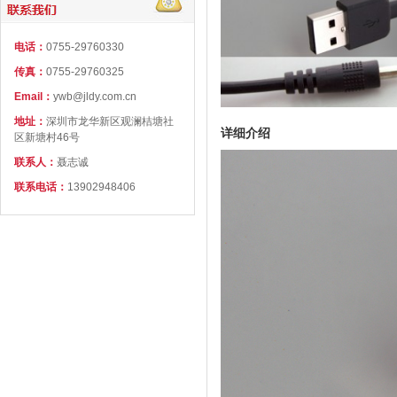
电话：
0755-29760330
传真：
0755-29760325
Email：
ywb@jldy.com.cn
地址：
深圳市龙华新区观澜桔塘社
详细介绍
区新塘村46号
联系人：
聂志诚
联系电话：
13902948406